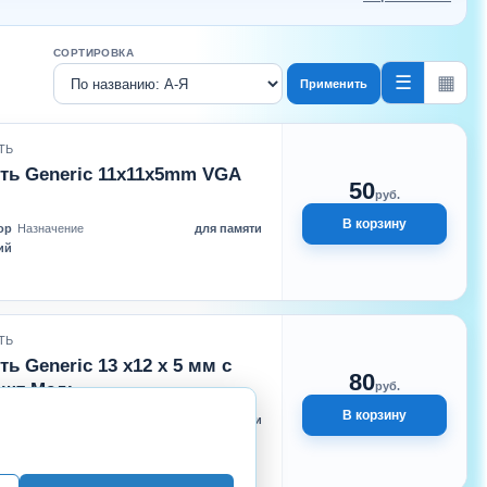
СОРТИРОВКА
☰
▦
Применить
ТЬ
ть Generic 11x11x5mm VGA
50
руб.
В корзину
ор
Назначение
для памяти
ий
ТЬ
 Generic 13 x12 x 5 мм с
80
1шт Медь
руб.
В корзину
ор
Назначение
для памяти
дь