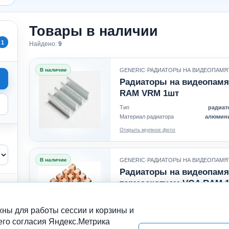
Товары в наличии
1
Найдено:
9
В наличии
GENERIC
·
РАДИАТОРЫ НА ВИДЕОПАМЯ
Радиаторы на видеопамя
RAM VRM 1шт
Тип
радиат
Материал радиатора
алюмин
Открыть крупное фото
В наличии
GENERIC
·
РАДИАТОРЫ НА ВИДЕОПАМЯ
Радиаторы на видеопамять
термоскотчем VGA RAM 
Тип
радиат
Материал радиатора
ме
ны для работы сессии и корзины и
Открыть крупное фото
его согласия Яндекс.Метрика