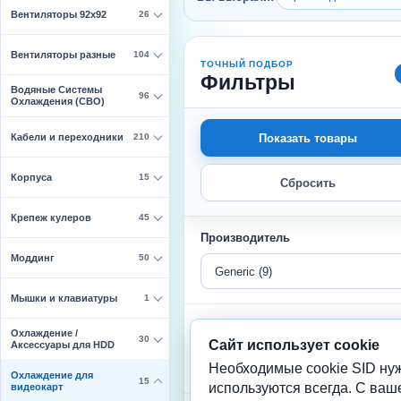
Вентиляторы 92х92
26
Вентиляторы разные
104
ТОЧНЫЙ ПОДБОР
Фильтры
Водяные Системы
96
Охлаждения (СВО)
Кабели и переходники
Показать товары
210
Корпуса
15
Сбросить
Крепеж кулеров
45
Производитель
Моддинг
50
Мышки и клавиатуры
1
Цена, руб.
Охлаждение /
30
Сайт использует cookie
Аксессуары для HDD
от
до
Необходимые cookie SID нуж
Охлаждение для
15
используются всегда. С ваш
видеокарт