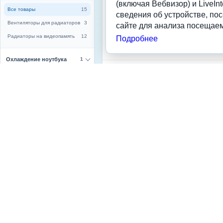
(включая Вебвизор) и LiveInt
Тип
Все товары
15
сведения об устройстве, по
Вентиляторы для радиаторов
3
сайте для анализа посещаем
радиатор
Радиаторы на видеопамять
12
Подробнее
вентилятор
Охлаждение ноутбука
1
Назначение
Охлаждение
174
процессоров
Материал радиатора
Радиатор чипсет /
3
Мосфет / Память
Цвет для фильтра
Регуляторы
17
Вентиляторов
Название цвета от
Термоинтерфейс
330
производителя
Количество в упаковке
Количество вентиляторов