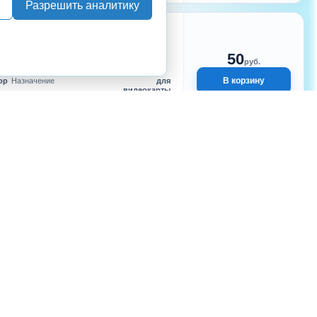
Разрешить аналитику
ТЬ
ть Generic 14x14x10mm VGA
50
руб.
В корзину
ор
Назначение
для
видеокарты
ий
ТЬ
ть Generic 14x14x6mm VGA
50
пассивное охлаждение
руб.
В корзину
ор
Назначение
универсальн
ый
ий
ТЬ
ть Generic 20x14x6mm VGA