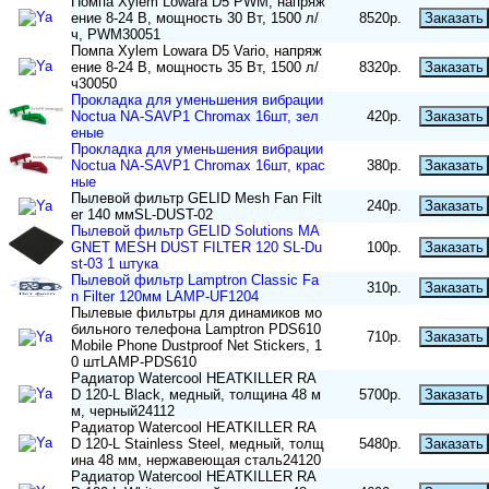
Помпа Xylem Lowara D5 PWM, напряж
ение 8-24 В, мощность 30 Вт, 1500 л/
8520р.
Заказать
ч, PWM30051
Помпа Xylem Lowara D5 Vario, напряж
ение 8-24 В, мощность 35 Вт, 1500 л/
8320р.
Заказать
ч30050
Прокладка для уменьшения вибрации
Noctua NA-SAVP1 Chromax 16шт, зел
420р.
Заказать
еные
Прокладка для уменьшения вибрации
Noctua NA-SAVP1 Chromax 16шт, крас
380р.
Заказать
ные
Пылевой фильтр GELID Mesh Fan Filt
240р.
Заказать
er 140 ммSL-DUST-02
Пылевой фильтр GELID Solutions MA
GNET MESH DUST FILTER 120 SL-Du
100р.
Заказать
st-03 1 штука
Пылевой фильтр Lamptron Classic Fa
310р.
Заказать
n Filter 120мм LAMP-UF1204
Пылевые фильтры для динамиков мо
бильного телефона Lamptron PDS610
710р.
Заказать
Mobile Phone Dustproof Net Stickers, 1
0 штLAMP-PDS610
Радиатор Watercool HEATKILLER RA
D 120-L Black, медный, толщина 48 м
5700р.
Заказать
м, черный24112
Радиатор Watercool HEATKILLER RA
D 120-L Stainless Steel, медный, толщ
5480р.
Заказать
ина 48 мм, нержавеющая сталь24120
Радиатор Watercool HEATKILLER RA