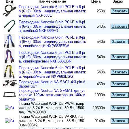
Вид
Наименование
Цена
Заказ
Переходник Nanoxia 6-pin PCI-E в 8-pi
n (6+2), 30см, индивидуальная оплетк
250р.
Заказать
а черный NXP683E
Переходник Nanoxia 6-pin PCI-E в 8-pi
n (6+2), 30см, индивидуальная оплетк
540р.
Заказать
а, зелёный NXP683EG
Переходник Nanoxia 6-pin PCI-E в 8-pi
n (6+2), 30см, индивидуальная оплетк
540р.
Заказать
а, синий/белый NXP683EBW
Переходник Nanoxia 6-pin PCI-E в 8-pi
n (6+2), 30см, индивидуальная оплетк
540р.
Заказать
а, синий/красный NXP683EBR
Переходник Nanoxia 6-pin PCI-E в 8-pi
n (6+2), 30см, индивидуальная оплетк
540р.
Заказать
а, черный/желтый NXP683ESG
Переходник Noctua NA-SAC1 4:3-pin A
460р.
Заказать
dapter 3шт
Переходник Noctua NA-SFMA1 для ус
тановки 120мм вентилятора на 140мм
1090р.
Заказать
радиатор
Помпа Watercool WCP D5-PWM, напр
яжение 8-24 В, мощность 30 Вт, 1500
10300р.
Заказать
л/ч, PWM30048
Помпа Watercool WCP D5-VARIO, нап
ряжение 8-24 В, мощность 35 Вт, 150
9140р.
Заказать
0 л/ч30049