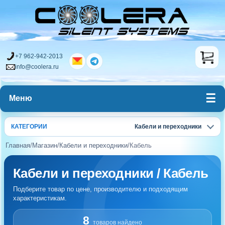
+7 962-942-2013
info@coolera.ru
Меню
КАТЕГОРИИ
Кабели и переходники
Главная
/
Магазин
/
Кабели и переходники
/
Кабель
Кабели и переходники / Кабель
Подберите товар по цене, производителю и подходящим
характеристикам.
8
товаров найдено