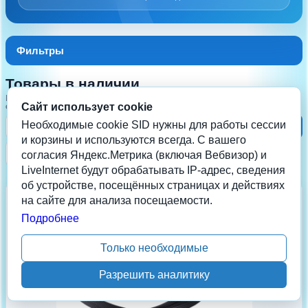
Фильтры
Товары в наличии
Найдено:
8
Сайт использует cookie
СОРТИРОВКА
Необходимые cookie SID нужны для работы сессии
Применить
и корзины и используются всегда. С вашего
☰
▦
согласия Яндекс.Метрика (включая Вебвизор) и
LiveInternet будут обрабатывать IP-адрес, сведения
об устройстве, посещённых страницах и действиях
В наличии
на сайте для анализа посещаемости.
Подробнее
Только необходимые
Разрешить аналитику