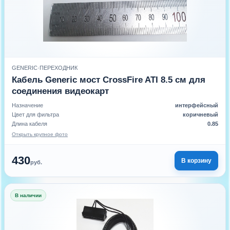
GENERIC
·
ПЕРЕХОДНИК
Кабель Generic мост CrossFire ATI 8.5 см для
соединения видеокарт
Назначение
интерфейсный
Цвет для фильтра
коричневый
Длина кабеля
0.85
Открыть крупное фото
430
В корзину
руб.
В наличии