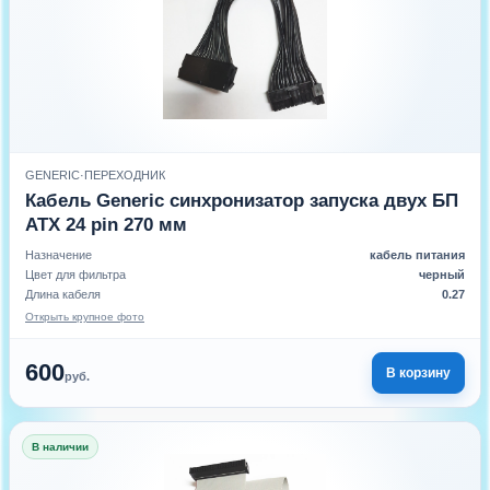
GENERIC
·
ПЕРЕХОДНИК
Кабель Generic синхронизатор запуска двух БП
ATX 24 pin 270 мм
Назначение
кабель питания
Цвет для фильтра
черный
Длина кабеля
0.27
Открыть крупное фото
600
В корзину
руб.
В наличии