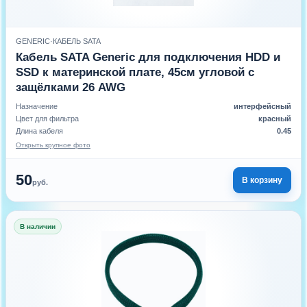
GENERIC
·
КАБЕЛЬ SATA
Кабель SATA Generic для подключения HDD и
SSD к материнской плате, 45см угловой с
защёлками 26 AWG
Назначение
интерфейсный
Цвет для фильтра
красный
Длина кабеля
0.45
Открыть крупное фото
50
В корзину
руб.
В наличии