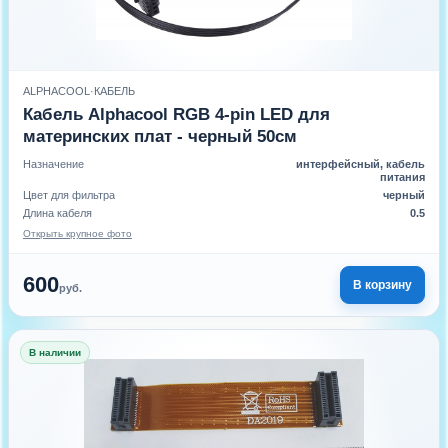
ALPHACOOL
·
КАБЕЛЬ
Кабель Alphacool RGB 4-pin LED для
материнских плат - черный 50см
Назначение
интерфейсный, кабель
питания
Цвет для фильтра
черный
Длина кабеля
0.5
Открыть крупное фото
600
В корзину
руб.
В наличии