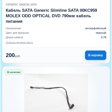
GENERIC
·
КАБЕЛЬ SATA
Кабель SATA Generic Slimline SATA 00KC959
MOLEX ODD OPTICAL DVD 790мм кабель
питания
Назначение
интерфейсный
Цвет для фильтра
черный
Длина кабеля
0.79
Открыть крупное фото
200
В корзину
руб.
В наличии