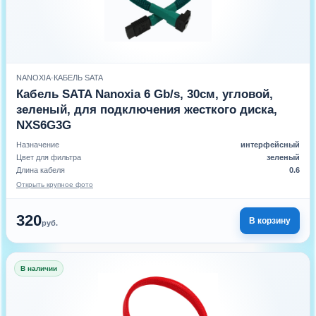
NANOXIA
·
КАБЕЛЬ SATA
Кабель SATA Nanoxia 6 Gb/s, 30см, угловой,
зеленый, для подключения жесткого диска,
NXS6G3G
Назначение
интерфейсный
Цвет для фильтра
зеленый
Длина кабеля
0.6
Открыть крупное фото
320
В корзину
руб.
В наличии