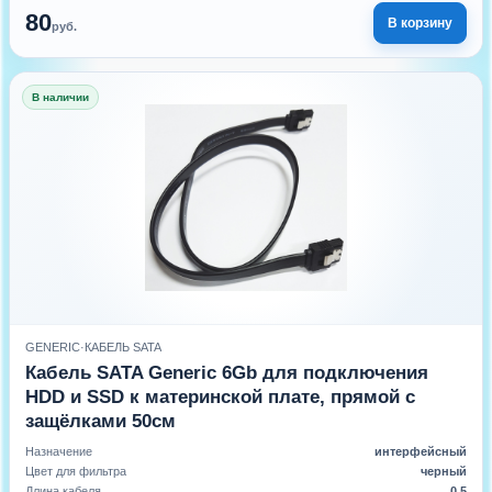
80
В корзину
руб.
В наличии
GENERIC
·
КАБЕЛЬ SATA
Кабель SATA Generic 6Gb для подключения
HDD и SSD к материнской плате, прямой с
защёлками 50см
Назначение
интерфейсный
Цвет для фильтра
черный
Длина кабеля
0.5