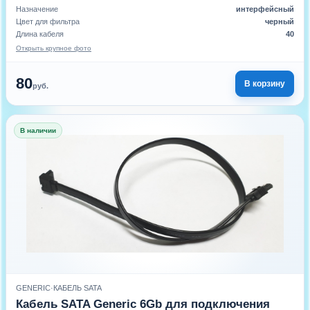
Назначение
интерфейсный
Цвет для фильтра
черный
Длина кабеля
40
Открыть крупное фото
80
В корзину
руб.
В наличии
GENERIC
·
КАБЕЛЬ SATA
Кабель SATA Generic 6Gb для подключения