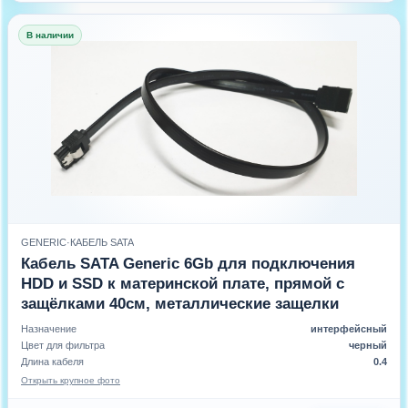
В наличии
GENERIC
·
КАБЕЛЬ SATA
Кабель SATA Generic 6Gb для подключения
HDD и SSD к материнской плате, прямой с
защёлками 40см, металлические защелки
Назначение
интерфейсный
Цвет для фильтра
черный
Длина кабеля
0.4
Открыть крупное фото