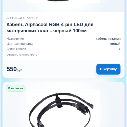
ALPHACOOL
·
КАБЕЛЬ
Кабель Alphacool RGB 4-pin LED для
материнских плат - черный 100см
Назначение
кабель питания
Цвет для фильтра
черный
Длина кабеля
1
Открыть крупное фото
550
В корзину
руб.
В наличии