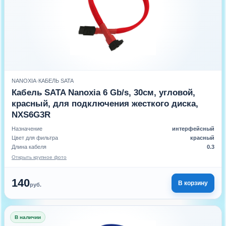
NANOXIA
·
КАБЕЛЬ SATA
Кабель SATA Nanoxia 6 Gb/s, 30см, угловой,
красный, для подключения жесткого диска,
NXS6G3R
Назначение
интерфейсный
Цвет для фильтра
красный
Длина кабеля
0.3
Открыть крупное фото
140
В корзину
руб.
В наличии