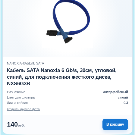
NANOXIA
·
КАБЕЛЬ SATA
Кабель SATA Nanoxia 6 Gb/s, 30см, угловой,
синий, для подключения жесткого диска,
NXS6G3B
Назначение
интерфейсный
Цвет для фильтра
синий
Длина кабеля
0.3
Открыть крупное фото
140
В корзину
руб.