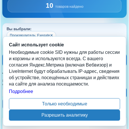
10
товаров найдено
Вы выбрали:
×
Производитель: Exegate
Сбросить все
Сайт использует cookie
Необходимые cookie SID нужны для работы сессии
и корзины и используются всегда. С вашего
Фильтры
1
согласия Яндекс.Метрика (включая Вебвизор) и
LiveInternet будут обрабатывать IP-адрес, сведения
Товары в наличии
об устройстве, посещённых страницах и действиях
Найдено:
10
на сайте для анализа посещаемости.
СОРТИРОВКА
Подробнее
Применить
☰
▦
Только необходимые
Разрешить аналитику
В наличии