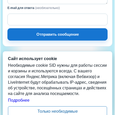
E-mail для ответа
(необязательно)
Отправить сообщение
Сайт использует cookie
НА СВЯЗИ
Нужна помощь?
Необходимые cookie SID нужны для работы сессии
и корзины и используются всегда. С вашего
согласия Яндекс.Метрика (включая Вебвизор) и
Телеграм
LiveInternet будут обрабатывать IP-адрес, сведения
info@coolera.ru
об устройстве, посещённых страницах и действиях
+7 962-942-2013
на сайте для анализа посещаемости.
Данные обновлены: 08/08/26 18:14:54 1
Подробнее
Только необходимые