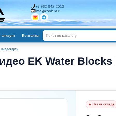
+7 962-942-2013
info@coolera.ru
 аккаунт
Контакты
а видеокарту
део EK Water Blocks
Нет на складе