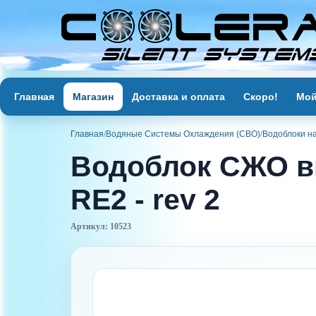
Главная
Магазин
Доставка и оплата
Скоро!
Мой
Главная
/
Водяные Системы Охлаждения (СВО)
/
Водоблоки н
Водоблок СЖО ви
RE2 - rev 2
Артикул: 10523