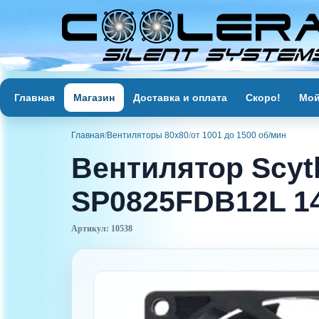
Главная
Магазин
Доставка и оплата
Скоро!
Мой
Главная
/
Вентиляторы 80х80
/
от 1001 до 1500 об/мин
Вентилятор Scyt
SP0825FDB12L 1
Артикул: 10538