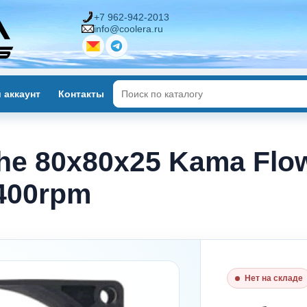
+7 962-942-2013
info@coolera.ru
 аккаунт
Контакты
he 80x80x25 Kama Flo
400rpm
Нет на складе