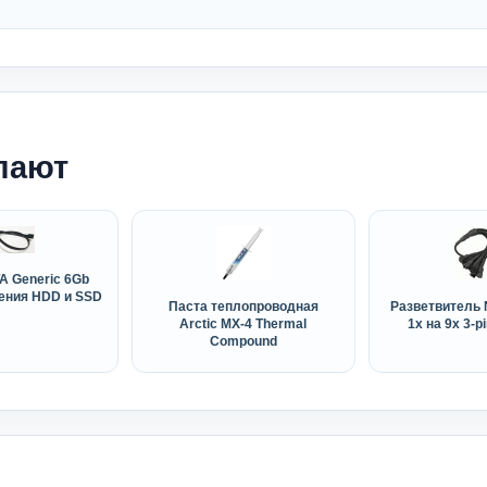
пают
A Generic 6Gb
ения HDD и SSD
Паста теплопроводная
Разветвитель N
Arctic MX-4 Thermal
1x на 9x 3-p
Compound