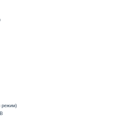
)
 режим)
7В