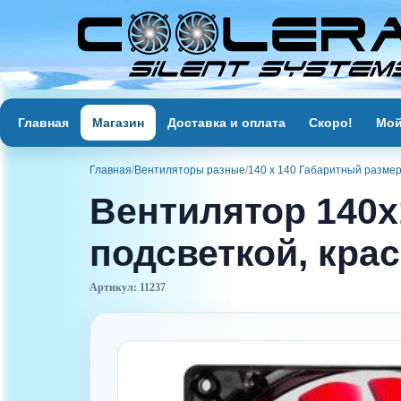
Главная
Магазин
Доставка и оплата
Скоро!
Мой
Главная
/
Вентиляторы разные
/
140 x 140 Габаритный разме
Вентилятор 140x1
подсветкой, кра
Артикул: 11237