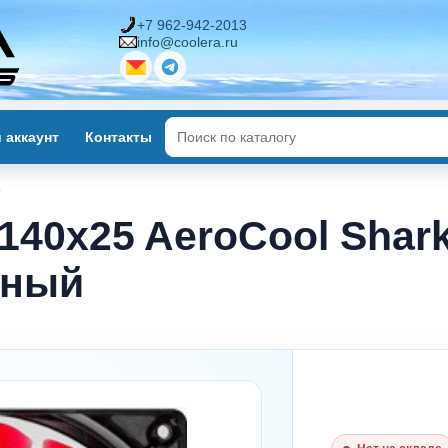
+7 962-942-2013
info@coolera.ru
 аккаунт
Контакты
р
40x25 AeroCool Shark
сный