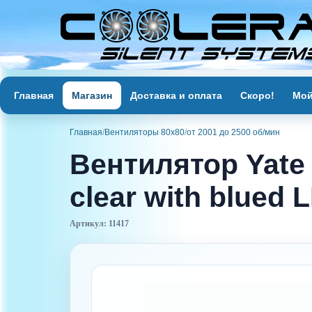
Главная
Магазин
Доставка и оплата
Скоро!
Мой
Главная
/
Вентиляторы 80х80
/
от 2001 до 2500 об/мин
Вентилятор Yate
clear with blued 
Артикул: 11417