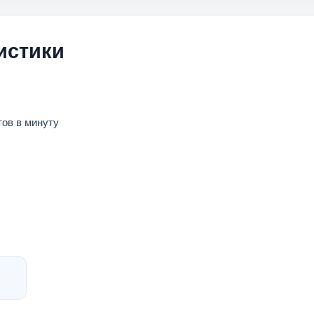
истики
тов в минуту