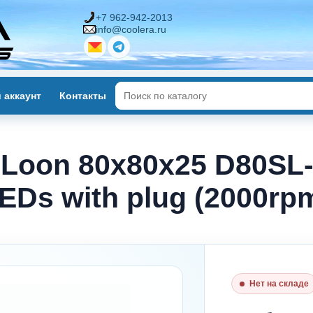
+7 962-942-2013
info@coolera.ru
 аккаунт
Контакты
 Loon 80x80x25 D80SL
LEDs with plug (2000rp
Нет на складе