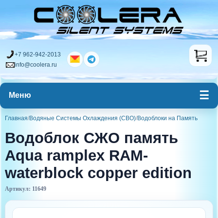
+7 962-942-2013
info@coolera.ru
Меню
Главная
/
Водяные Системы Охлаждения (СВО)
/
Водоблоки на Память
Водоблок СЖО память
Aqua ramplex RAM-
waterblock copper edition
Артикул: 11649