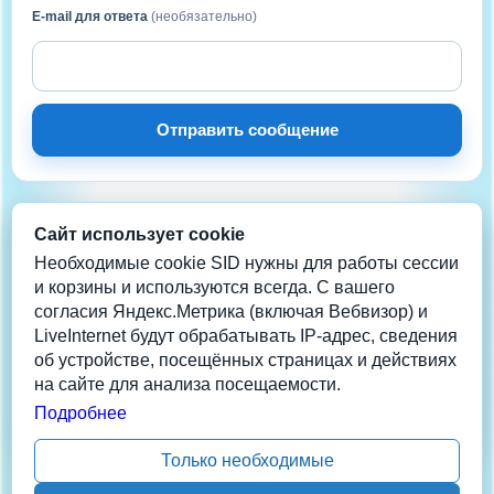
E-mail для ответа
(необязательно)
Отправить сообщение
Сайт использует cookie
НА СВЯЗИ
Нужна помощь?
Необходимые cookie SID нужны для работы сессии
и корзины и используются всегда. С вашего
согласия Яндекс.Метрика (включая Вебвизор) и
Телеграм
LiveInternet будут обрабатывать IP-адрес, сведения
info@coolera.ru
об устройстве, посещённых страницах и действиях
+7 962-942-2013
на сайте для анализа посещаемости.
Данные обновлены: 06/08/26 13:40:09 1
Подробнее
Только необходимые