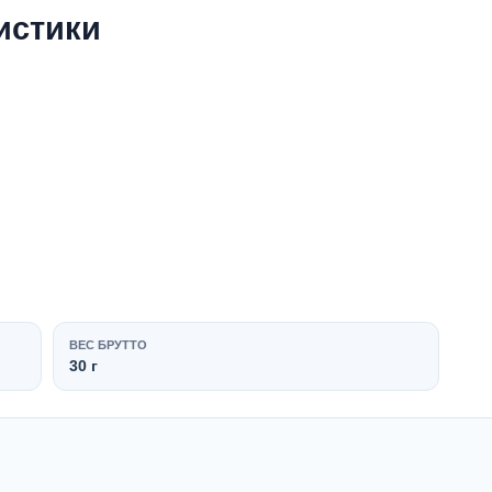
истики
ВЕС БРУТТО
30 г