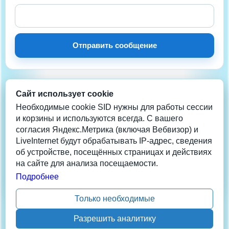
Отправить сообщение
Сайт использует cookie
НА СВЯЗИ
Нужна помощь?
Необходимые cookie SID нужны для работы сессии
и корзины и используются всегда. С вашего
согласия Яндекс.Метрика (включая Вебвизор) и
Телеграм
LiveInternet будут обрабатывать IP-адрес, сведения
info@coolera.ru
об устройстве, посещённых страницах и действиях
+7 962-942-2013
на сайте для анализа посещаемости.
Данные обновлены: 06/08/26 19:33:55 1
Подробнее
Только необходимые
Разрешить аналитику