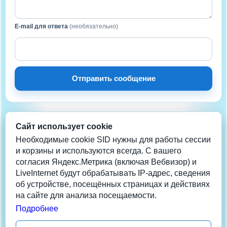
E-mail для ответа
(необязательно)
Отправить сообщение
Сайт использует cookie
НА СВЯЗИ
Нужна помощь?
Необходимые cookie SID нужны для работы сессии
и корзины и используются всегда. С вашего
согласия Яндекс.Метрика (включая Вебвизор) и
Телеграм
LiveInternet будут обрабатывать IP-адрес, сведения
info@coolera.ru
об устройстве, посещённых страницах и действиях
+7 962-942-2013
на сайте для анализа посещаемости.
Данные обновлены: 06/08/26 13:40:09 1
Подробнее