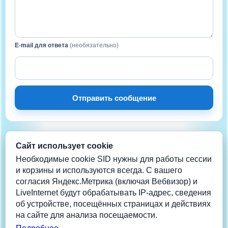
E-mail для ответа
(необязательно)
Отправить сообщение
Сайт использует cookie
НА СВЯЗИ
Нужна помощь?
Необходимые cookie SID нужны для работы сессии
и корзины и используются всегда. С вашего
согласия Яндекс.Метрика (включая Вебвизор) и
Телеграм
LiveInternet будут обрабатывать IP-адрес, сведения
info@coolera.ru
об устройстве, посещённых страницах и действиях
+7 962-942-2013
на сайте для анализа посещаемости.
Данные обновлены: 07/08/26 19:58:54 1