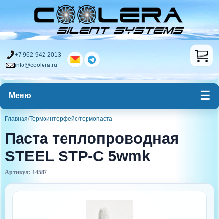
+7 962-942-2013
info@coolera.ru
Меню
Главная
/
Термоинтерфейс
/
термопаста
Паста теплопроводная
STEEL STP-C 5wmk
Артикул: 14587