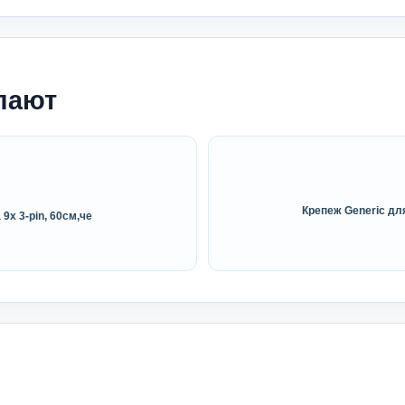
пают
Крепеж Generic дл
 9x 3-pin, 60см,че