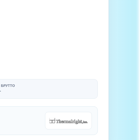
 БРУТТО
г