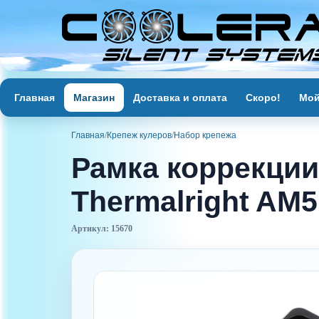
Главная
Магазин
Доставка и оплата
Скоро!
Мой
Главная
/
Крепеж кулеров
/
Набор крепежа
Рамка коррекции
Thermalright AM
Артикул: 15670