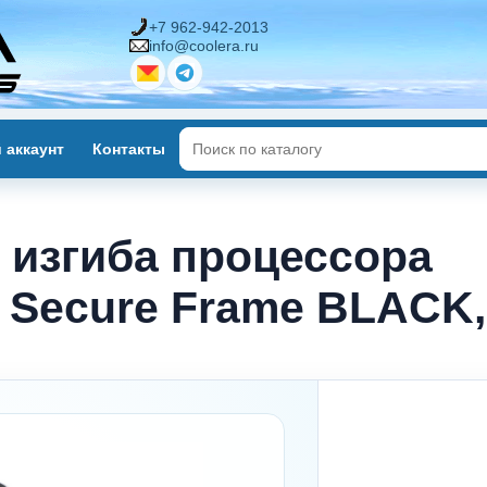
+7 962-942-2013
info@coolera.ru
 аккаунт
Контакты
 изгиба процессора
5 Secure Frame BLACK