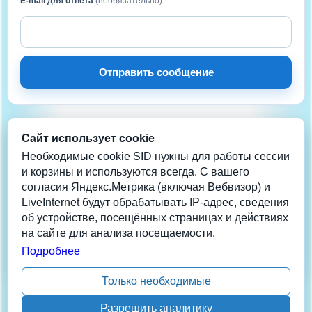
E-mail для ответа
(необязательно)
Отправить сообщение
Сайт использует cookie
НА СВЯЗИ
Нужна помощь?
Необходимые cookie SID нужны для работы сессии
и корзины и используются всегда. С вашего
согласия Яндекс.Метрика (включая Вебвизор) и
Телеграм
LiveInternet будут обрабатывать IP-адрес, сведения
info@coolera.ru
об устройстве, посещённых страницах и действиях
+7 962-942-2013
на сайте для анализа посещаемости.
Данные обновлены: 05/08/26 20:10:19 1
Подробнее
Только необходимые
Разрешить аналитику