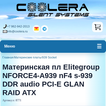
+7 962-942-2013
info@coolera.ru
Меню
Главная
/
Материнские платы
/
939 Socket
Материнская пл Elitegroup
NFORCE4-A939 nF4 s-939
DDR audio PCI-E GLAN
RAID ATX
Артикул: 8771