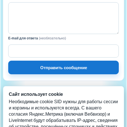
E-mail для ответа
(необязательно)
Отправить сообщение
Сайт использует cookie
НА СВЯЗИ
Нужна помощь?
Необходимые cookie SID нужны для работы сессии
и корзины и используются всегда. С вашего
согласия Яндекс.Метрика (включая Вебвизор) и
Телеграм
LiveInternet будут обрабатывать IP-адрес, сведения
info@coolera.ru
об устройстве, посещённых страницах и действиях