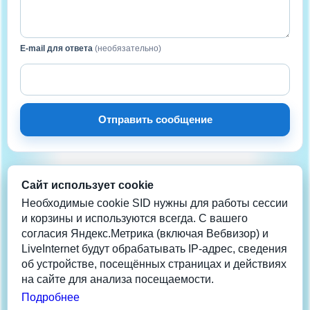
E-mail для ответа
(необязательно)
Отправить сообщение
Сайт использует cookie
НА СВЯЗИ
Нужна помощь?
Необходимые cookie SID нужны для работы сессии
и корзины и используются всегда. С вашего
согласия Яндекс.Метрика (включая Вебвизор) и
Телеграм
LiveInternet будут обрабатывать IP-адрес, сведения
info@coolera.ru
об устройстве, посещённых страницах и действиях
+7 962-942-2013
на сайте для анализа посещаемости.
Данные обновлены: 08/08/26 18:14:54 1
Подробнее