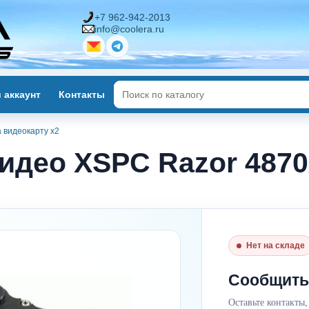
+7 962-942-2013
info@coolera.ru
 аккаунт
Контакты
 видеокарту x2
идео XSPC Razor 4870
Нет на складе
Сообщить
Оставьте контакты,