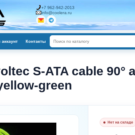
+7 962-942-2013
info@coolera.ru
 аккаунт
Контакты
ltec S-ATA cable 90° a
yellow-green
Нет на складе