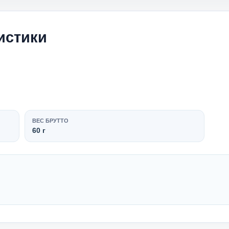
истики
ВЕС БРУТТО
60 г