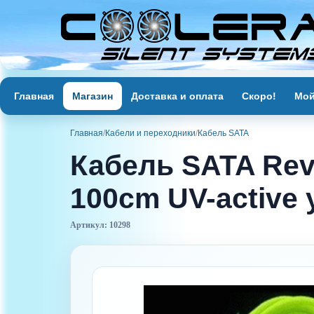
Главная
Магазин
Доставка и оплата
Скоро!
Мой
Главная
/
Кабели и переходники
/
Кабель SATA
Кабель SATA Revo
100cm UV-active 
Артикул: 10298