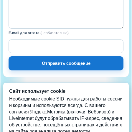
E-mail для ответа
(необязательно)
Отправить сообщение
Сайт использует cookie
НА СВЯЗИ
Нужна помощь?
Необходимые cookie SID нужны для работы сессии
и корзины и используются всегда. С вашего
согласия Яндекс.Метрика (включая Вебвизор) и
Телеграм
LiveInternet будут обрабатывать IP-адрес, сведения
info@coolera.ru
об устройстве, посещённых страницах и действиях
+7 962-942-2013
на сайте для анализа посещаемости.
Данные обновлены: 08/08/26 23:45:36 1