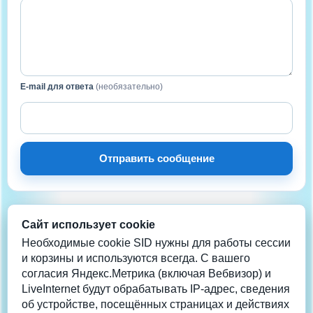
E-mail для ответа
(необязательно)
Отправить сообщение
Сайт использует cookie
НА СВЯЗИ
Нужна помощь?
Необходимые cookie SID нужны для работы сессии
и корзины и используются всегда. С вашего
согласия Яндекс.Метрика (включая Вебвизор) и
Телеграм
LiveInternet будут обрабатывать IP-адрес, сведения
info@coolera.ru
об устройстве, посещённых страницах и действиях
+7 962-942-2013