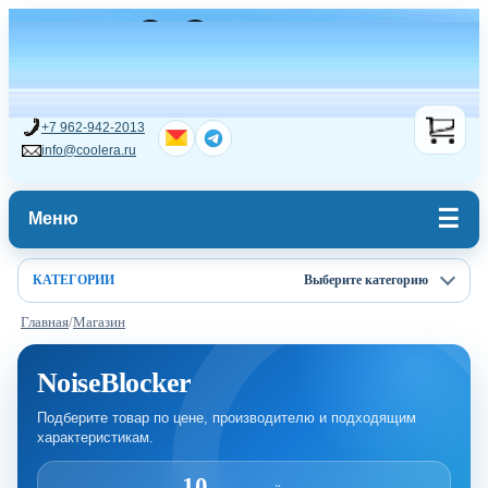
+7 962-942-2013
info@coolera.ru
Меню
КАТЕГОРИИ
Выберите категорию
Главная
/
Магазин
NoiseBlocker
Подберите товар по цене, производителю и подходящим
характеристикам.
10